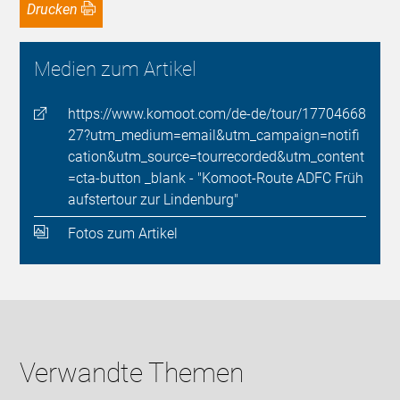
Drucken
Medien zum Artikel
https://www.komoot.com/de-de/tour/17704668
27?utm_medium=email&utm_campaign=notifi
cation&utm_source=tourrecorded&utm_content
=cta-button _blank - "Komoot-Route ADFC Früh
aufstertour zur Lindenburg"
Fotos zum Artikel
Verwandte Themen