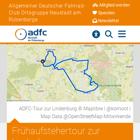
Mitglied werden
Allgemeiner Deutscher Fahrrad-
Club Ortsgruppe Neustadt am
Spenden
Rübenberge
Newsletter
ADFC-Tour zur Lindenburg © Maplibre | @komoot |
Map Data @OpenStreetMap-Mitwirkende
Frühaufstehertour zur