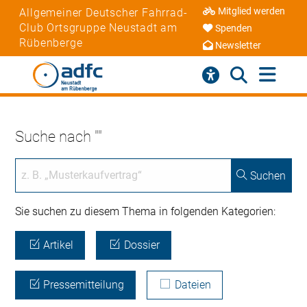
Mitglied werden
Allgemeiner Deutscher Fahrrad-
Club Ortsgruppe Neustadt am
Spenden
Rübenberge
Newsletter
Suche nach ""
Suchen
Sie suchen zu diesem Thema in folgenden Kategorien:
Artikel
Dossier
Pressemitteilung
Dateien