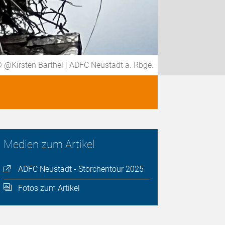
© @Kirsten Barthel | ADFC Neustadt a. Rbge.
Medien zum Artikel
ADFC Neustadt - Storchentour 2025
Fotos zum Artikel