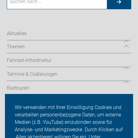
Aktuelles
Themen
Fahrrad-Infrastruktur
Termine & Codierungen
Radtouren
ADFC Neustadt am Rübenberge
Wir verwenden mit Ihrer Einwilligung Cookies und
verarbeiten personenbezogene Daten, um externe
Über uns
Medien (z.B. YouTube) einzubinden sowie für
Sei dabei
Analyse- und Marketingzwecke. Durch Klicken auf
‚Alles akzeptieren‘ willigen Sie ein. Unter