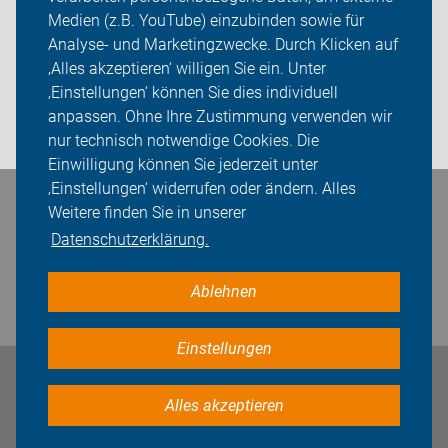
Medien (z.B. YouTube) einzubinden sowie für
Sei dabei
Analyse- und Marketingzwecke. Durch Klicken auf
‚Alles akzeptieren‘ willigen Sie ein. Unter
Presse
‚Einstellungen‘ können Sie dies individuell
anpassen. Ohne Ihre Zustimmung verwenden wir
Login
nur technisch notwendige Cookies. Die
Einwilligung können Sie jederzeit unter
‚Einstellungen‘ widerrufen oder ändern. Alles
Bleiben Sie in Kontakt
Weitere finden Sie in unserer
Datenschutzerklärung.
Ablehnen
Einstellungen
Impressum
Datenschutz
Cookie-Einstellungen
Alles akzeptieren