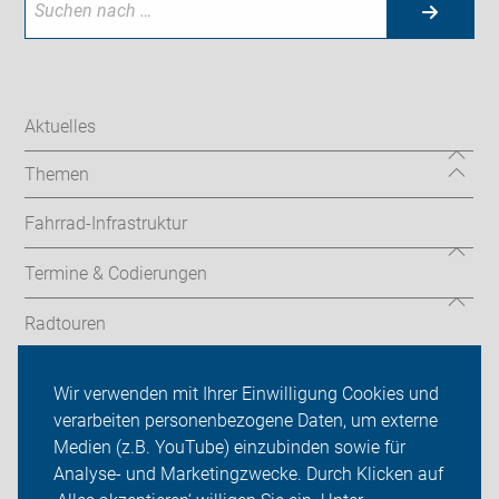
Aktuelles
Themen
Fahrrad-Infrastruktur
Termine & Codierungen
Radtouren
ADFC Neustadt am Rübenberge
Wir verwenden mit Ihrer Einwilligung Cookies und
verarbeiten personenbezogene Daten, um externe
Über uns
Medien (z.B. YouTube) einzubinden sowie für
Sei dabei
Analyse- und Marketingzwecke. Durch Klicken auf