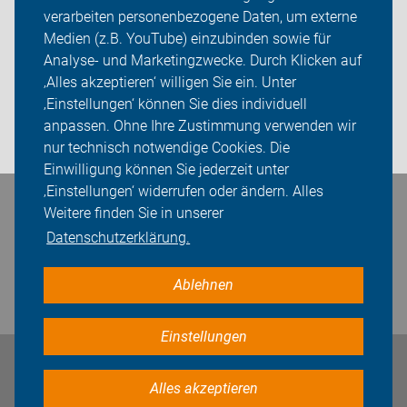
verarbeiten personenbezogene Daten, um externe
Über uns
Medien (z.B. YouTube) einzubinden sowie für
Sei dabei
Analyse- und Marketingzwecke. Durch Klicken auf
‚Alles akzeptieren‘ willigen Sie ein. Unter
Presse
‚Einstellungen‘ können Sie dies individuell
anpassen. Ohne Ihre Zustimmung verwenden wir
Login
nur technisch notwendige Cookies. Die
Einwilligung können Sie jederzeit unter
‚Einstellungen‘ widerrufen oder ändern. Alles
Bleiben Sie in Kontakt
Weitere finden Sie in unserer
Datenschutzerklärung.
Ablehnen
Einstellungen
Impressum
Datenschutz
Cookie-Einstellungen
Alles akzeptieren