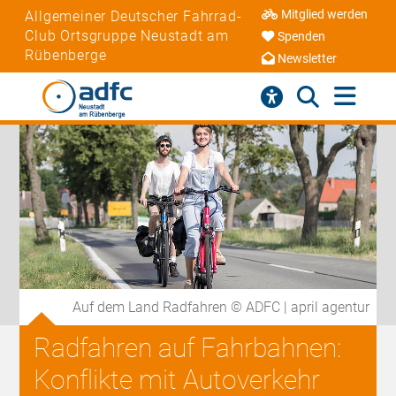
Mitglied werden
Allgemeiner Deutscher Fahrrad-
Club Ortsgruppe Neustadt am
Spenden
Rübenberge
Newsletter
Auf dem Land Radfahren © ADFC | april agentur
Radfahren auf Fahrbahnen:
Konflikte mit Autoverkehr